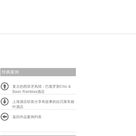
经典案例
复古的西班牙风情：巴塞罗那Chic &
Basic Ramblas酒店
上海酒店软装分享有故事的拉贝莱朱丽
叶酒店
返回作品案例列表